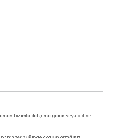
emen bizimle iletişime geçin
veya online
 parça tedariğinde çözüm ortağınız.