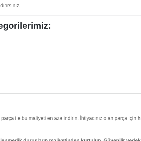
ırırsınız.
gorilerimiz:
parça ile bu maliyeti en aza indirin. İhtiyacınız olan parça için
h
enmedik duruşların maliyetinden kurtulun. Güvenilir yedek