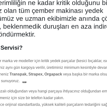
rimliliğin ne kadar kritik olduğunu bi
ız olan tüm çember makinası yedek
ücümüz ve uzman ekibimizle anında 
 beklenmedik duruşları en aza indir
döndürmektir.
Servisi?
arka ve modeller için kritik yedek parçalar (kesici bıçaklar, ısıtı
riniz aynı gün kargoya verilir, üretiminiz minimum kesintiyle deva
neniz
Transpak, Strapex, Orgapack
veya başka bir marka olsu
i sunuyoruz.
zalı olduğundan veya hangi parçaya ihtiyacınız olduğundan emin
meniz için size bir telefon kadar yakın.
e orijinal standartlarda, yüksek kaliteli parçaların tedariğini s