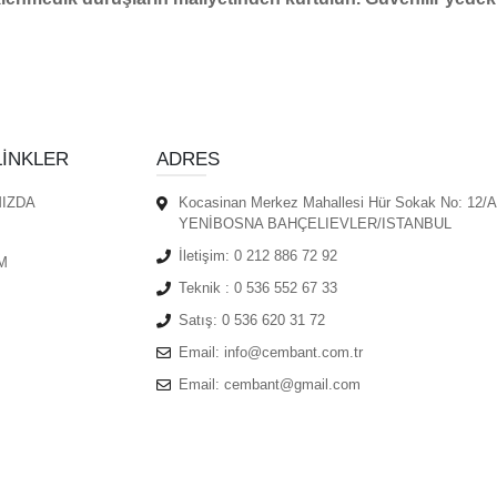
LINKLER
ADRES
IZDA
Kocasinan Merkez Mahallesi Hür Sokak No: 12/A
YENİBOSNA BAHÇELIEVLER/ISTANBUL
İletişim:
0 212 886 72 92
M
Teknik :
0 536 552 67 33
Satış:
0 536 620 31 72
Email:
info@cembant.com.tr
Email:
cembant@gmail.com