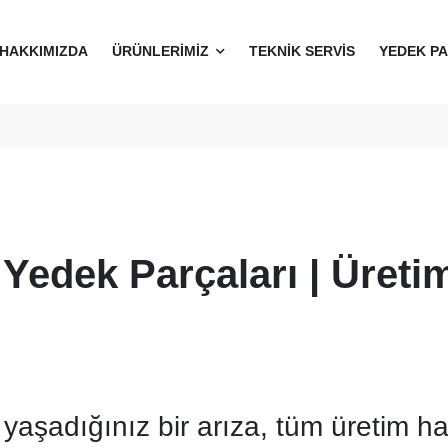
HAKKIMIZDA
ÜRÜNLERİMİZ
TEKNİK SERVİS
YEDEK P
edek Parçaları | Üretim
şadığınız bir arıza, tüm üretim hat