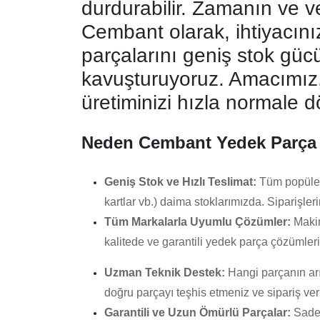
durdurabilir. Zamanın ve ve
Cembant olarak, ihtiyacın
parçalarını geniş stok g
kavuşturuyoruz. Amacımız,
üretiminizi hızla normale 
Neden Cembant Yedek Parça 
Geniş Stok ve Hızlı Teslimat:
Tüm popüler m
kartlar vb.) daima stoklarımızda. Siparişle
Tüm Markalarla Uyumlu Çözümler:
Maki
kalitede ve garantili yedek parça çözümler
Uzman Teknik Destek:
Hangi parçanın arı
doğru parçayı teşhis etmeniz ve sipariş ver
Garantili ve Uzun Ömürlü Parçalar:
Sadec