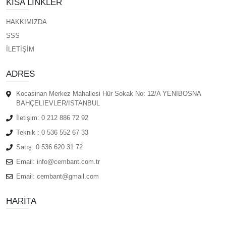
KISA LINKLER
HAKKIMIZDA
SSS
İLETİŞİM
ADRES
Kocasinan Merkez Mahallesi Hür Sokak No: 12/A YENİBOSNA
BAHÇELIEVLER/ISTANBUL
İletişim:
0 212 886 72 92
Teknik :
0 536 552 67 33
Satış:
0 536 620 31 72
Email:
info@cembant.com.tr
Email:
cembant@gmail.com
HARITA