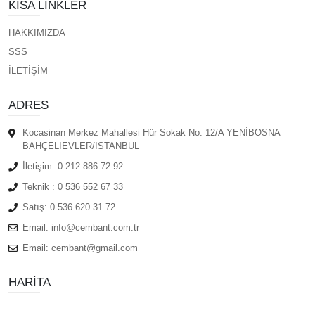
KISA LINKLER
HAKKIMIZDA
SSS
İLETİŞİM
ADRES
Kocasinan Merkez Mahallesi Hür Sokak No: 12/A YENİBOSNA
BAHÇELIEVLER/ISTANBUL
İletişim:
0 212 886 72 92
Teknik :
0 536 552 67 33
Satış:
0 536 620 31 72
Email:
info@cembant.com.tr
Email:
cembant@gmail.com
HARITA