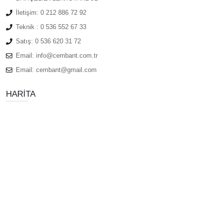
İletişim:
0 212 886 72 92
Teknik :
0 536 552 67 33
Satış:
0 536 620 31 72
Email:
info@cembant.com.tr
Email:
cembant@gmail.com
HARITA