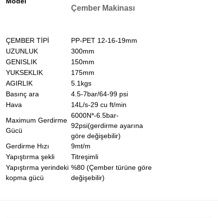
Model
Çember Makinası
ÇEMBER TİPİ
PP-PET 12-16-19mm
UZUNLUK
300mm
GENISLIK
150mm
YUKSEKLIK
175mm
AGIRLIK
5.1kgs
Basınç ara
4.5-7bar/64-99 psi
Hava
14L/s-29 cu ft/min
6000N*-6.5bar-
Maximum Gerdirme
92psi(gerdirme ayarına
Gücü
göre değişebilir)
Gerdirme Hızı
9mt/m
Yapıştırma şekli
Titreşimli
Yapıştırma yerindeki
%80 (Çember türüne göre
kopma gücü
değişebilir)