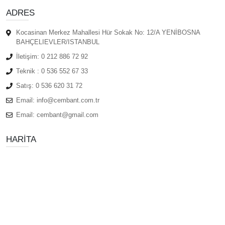
ADRES
Kocasinan Merkez Mahallesi Hür Sokak No: 12/A YENİBOSNA
BAHÇELIEVLER/ISTANBUL
İletişim:
0 212 886 72 92
Teknik :
0 536 552 67 33
Satış:
0 536 620 31 72
Email:
info@cembant.com.tr
Email:
cembant@gmail.com
HARITA