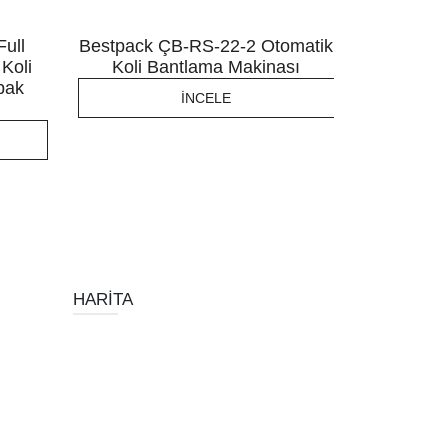
ull
Bestpack ÇB-RS-22-2 Otomatik
Bestp
Koli
Koli Bantlama Makinası
Otomatik
pak
Ban
İNCELE
HARITA