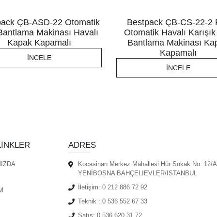
pack ÇB-ASD-22 Otomatik
Bestpack ÇB-CS-22-2 F
 Bantlama Makinası Havalı
Otomatik Havalı Karışık 
Kapak Kapamalı
Bantlama Makinası Ka
Kapamalı
İNCELE
İNCELE
LINKLER
ADRES
IZDA
Kocasinan Merkez Mahallesi Hür Sokak No: 12/A
YENİBOSNA BAHÇELIEVLER/ISTANBUL
İletişim:
0 212 886 72 92
M
Teknik :
0 536 552 67 33
Satış:
0 536 620 31 72