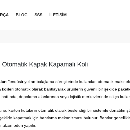
ARÇA
BLOG
SSS
İLETİŞİM
Otomatik Kapak Kapamalı Koli
rı ''
endüstriyel ambalajlama süreçlerinde kullanılan otomatik makineler
 kolileri otomatik olarak bantlayarak ürünlerin güvenli bir şekilde paketl
 hattında, depolama alanlarında veya lojistik merkezlerinde sıkça kullanı
ne, karton kutuların otomatik olarak beslendiği bir sistemle donatılmıştı
ir şekilde kapatmak için bantlama mekanizması bulunur. Bantlar genellik
malzemeden yapılır.