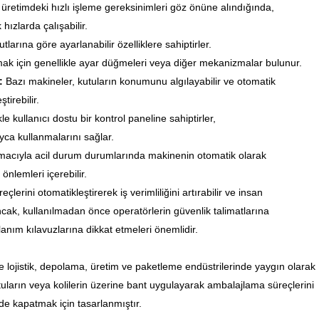
 üretimdeki hızlı işleme gereksinimleri göz önüne alındığında,
hızlarda çalışabilir.
tlarına göre ayarlanabilir özelliklere sahiptirler.
amak için genellikle ayar düğmeleri veya diğer mekanizmalar bulunur.
e:
Bazı makineler, kutuların konumunu algılayabilir ve otomatik
tirebilir.
le kullanıcı dostu bir kontrol paneline sahiptirler,
yca kullanmalarını sağlar.
macıyla acil durum durumlarında makinenin otomatik olarak
önlemleri içerebilir.
lerini otomatikleştirerek iş verimliliğini artırabilir ve insan
ncak, kullanılmadan önce operatörlerin güvenlik talimatlarına
lanım kılavuzlarına dikkat etmeleri önemlidir.
le lojistik, depolama, üretim ve paketleme endüstrilerinde yaygın olarak
utuların veya kolilerin üzerine bant uygulayarak ambalajlama süreçlerini
lde kapatmak için tasarlanmıştır.