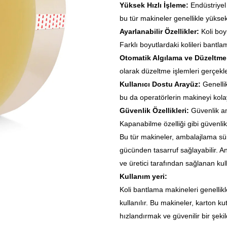
Yüksek Hızlı İşleme:
Endüstriyel
bu tür makineler genellikle yüksek 
Ayarlanabilir Özellikler:
Koli boyu
Farklı boyutlardaki kolileri bantl
Otomatik Algılama ve Düzeltm
olarak düzeltme işlemleri gerçekleş
Kullanıcı Dostu Arayüz:
Genellik
bu da operatörlerin makineyi kola
Güvenlik Özellikleri:
Güvenlik a
Kapanabilme özelliği gibi güvenlik 
Bu tür makineler, ambalajlama süreç
gücünden tasarruf sağlayabilir. A
ve üretici tarafından sağlanan kul
Kullanım yeri:
Koli bantlama makineleri genellik
kullanılır. Bu makineler, karton k
hızlandırmak ve güvenilir bir şeki