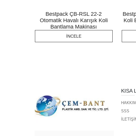
2 Otomatik
Bestpack ÇB-RSL 22-2
Best
kinası
Otomatik Havalı Karışık Koli
Koli
Bantlama Makinası
İNCELE
KISA 
HAKKIM
SSS
İLETİŞİ