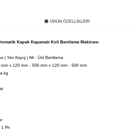
ÜRÜN ÖZELLIKLERI
omatik Kapak Kapamalı Koli Bantlama Makinası
 | Yan Kayış | Alt - Üst Bantlama
 mm x 120 mm - 500 mm x 120 mm - 500 mm
ka kg
at
ar
| 1 Ph