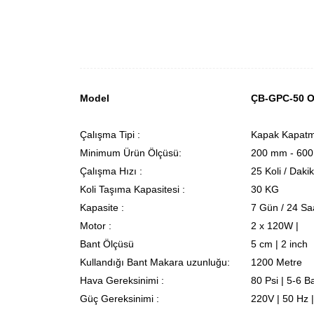
Model
ÇB-GPC-50 Ot
Çalışma Tipi :
Kapak Kapatma
Minimum Ürün Ölçüsü:
200 mm - 600
Çalışma Hızı :
25 Koli / Daki
Koli Taşıma Kapasitesi :
30 KG
Kapasite :
7 Gün / 24 Sa
Motor :
2 x 120W |
Bant Ölçüsü
5 cm | 2 inch
Kullandığı Bant Makara uzunluğu:
1200 Metre
Hava Gereksinimi :
80 Psi | 5-6 B
Güç Gereksinimi :
220V | 50 Hz 