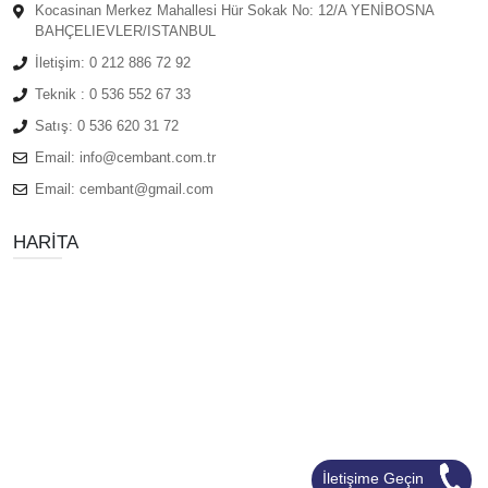
Kocasinan Merkez Mahallesi Hür Sokak No: 12/A YENİBOSNA
BAHÇELIEVLER/ISTANBUL
İletişim:
0 212 886 72 92
Teknik :
0 536 552 67 33
Satış:
0 536 620 31 72
Email:
info@cembant.com.tr
Email:
cembant@gmail.com
HARITA
İletişime Geçin