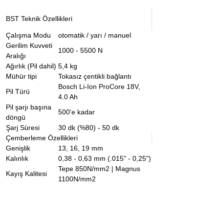
BST Teknik Özellikleri
Çalışma Modu
otomatik / yarı / manuel
Gerilim Kuvveti
1000 - 5500 N
Aralığı
Ağırlık (Pil dahil)
5,4 kg
Mühür tipi
Tokasız çentikli bağlantı
Bosch Li-Ion ProCore 18V,
Pil Türü
4.0 Ah
Pil şarjı başına
500'e kadar
döngü
Şarj Süresi
30 dk (%80) - 50 dk
Çemberleme Özellikleri
Genişlik
13, 16, 19 mm
Kalınlık
0,38 - 0,63 mm (.015" - 0,25")
Tepe 850N/mm2 | Magnus
Kayış Kalitesi
1100N/mm2