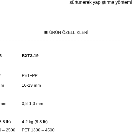
sürtünerek yapıştırma yöntemi
ÜRÜN ÖZELLIKLERI
6
BXT3-19
P
PET+PP
mm
16-19 mm
0 mm
0,8-1,3 mm
8.8 lb)
4.2 kg (9.3 lb)
0 – 2500
PET 1300 – 4500