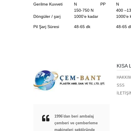
Gerilme Kuvveti
N PP
N
150-750 N
400 –1
Döngüler / şarj
1000’e kadar
1000’e 
Pil Şarj Süresi
48-65 dk
48-65 d
KISA 
HAKKIM
SSS
İLETİŞİ
1996'dan beri ambalaj
çemberi ve çemberleme
makineleri sektöründe