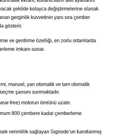
kunmatik ekranı, kullanıcıların alet ayarlarını
yacak şekilde kolayca değiştirmelerine olanak
anan gerginlik kuvvetinin yanı sıra çember
 gösterir.
rme ve gerdirme özelliği, en zorlu ortamlarda
berleme imkanı sunar.
emi, manuel, yarı otomatik ve tam otomatik
 seçme şansını sunmaktadır.
ear-free) motorun ömrünü uzatır.
ksimum 800 çembere kadar çemberleme
sek verimlilik sağlayan Signode’un kanıtlanmış