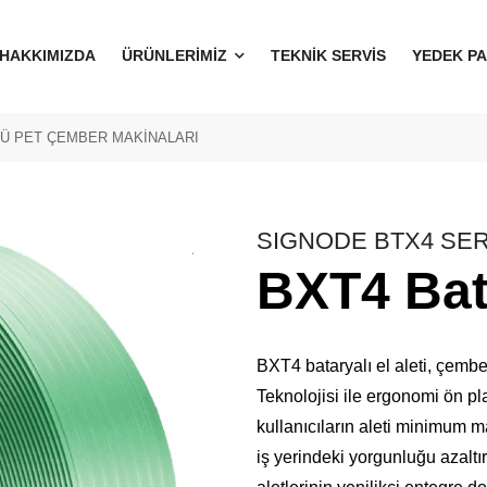
HAKKIMIZDA
ÜRÜNLERİMİZ
TEKNİK SERVİS
YEDEK P
LÜ PET ÇEMBER MAKİNALARI
SIGNODE BTX4 SER
BXT4 Bata
BXT4 bataryalı el aleti, çembe
Teknolojisi ile ergonomi ön pla
kullanıcıların aleti minimum m
iş yerindeki yorgunluğu azaltır 