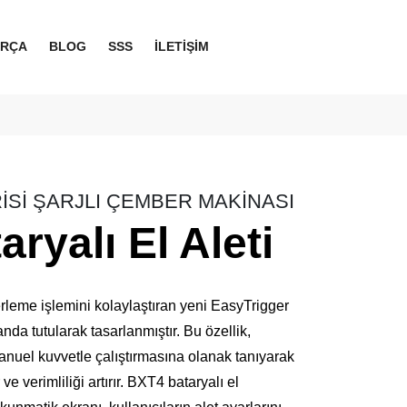
ARÇA
BLOG
SSS
İLETİŞİM
İSİ ŞARJLI ÇEMBER MAKİNASI
ryalı El Aleti
rleme işlemini kolaylaştıran yeni EasyTrigger
nda tutularak tasarlanmıştır. Bu özellik,
anuel kuvvetle çalıştırmasına olanak tanıyarak
ve verimliliği artırır. BXT4 bataryalı el