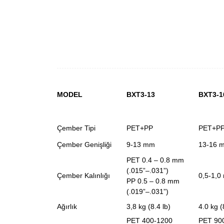
MODEL
BXT3-13
BXT3-1
Çember Tipi
PET+PP
PET+P
Çember Genişliği
9-13 mm
13-16 
PET 0.4 – 0.8 mm
(.015”–.031”)
Çember Kalınlığı
0,5-1,
PP 0.5 – 0.8 mm
(.019”–.031”)
Ağırlık
3,8 kg (8.4 lb)
4.0 kg (
PET 400-1200
PET 90