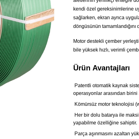
aletlerinin yenilikçi entegre do
kendi özel gereksinimlerine u
sağlarken, ekran ayrıca uygul
döngüsünün tamamlandığını da
Motor destekli çember yerleşti
bile yüksek hızlı, verimli çem
Ürün Avantajları
Patentli otomatik kaynak sist
operasyonlar arasından birini
Kömürsüz motor teknolojisi (w
Her bir dolu batarya ile ma
yapabilme özelliğine sahiptir.
Parça aşınmasını azaltan yük