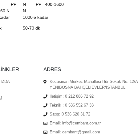
 PP
N PP 400-1600
360 N
N
kadar
1000’e kadar
k
50-70 dk
LINKLER
ADRES
IZDA
Kocasinan Merkez Mahallesi Hür Sokak No: 12/A
YENİBOSNA BAHÇELIEVLER/ISTANBUL
İletişim:
0 212 886 72 92
M
Teknik :
0 536 552 67 33
Satış:
0 536 620 31 72
Email:
info@cembant.com.tr
Email:
cembant@gmail.com