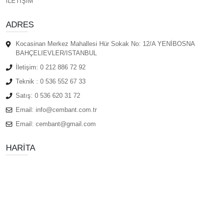
İLETİŞİM
ADRES
Kocasinan Merkez Mahallesi Hür Sokak No: 12/A YENİBOSNA
BAHÇELIEVLER/ISTANBUL
İletişim:
0 212 886 72 92
Teknik :
0 536 552 67 33
Satış:
0 536 620 31 72
Email:
info@cembant.com.tr
Email:
cembant@gmail.com
HARITA