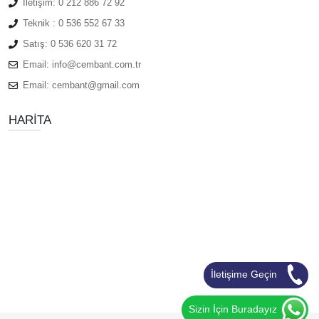
İletişim:
0 212 886 72 92
Teknik :
0 536 552 67 33
Satış:
0 536 620 31 72
Email:
info@cembant.com.tr
Email:
cembant@gmail.com
HARITA
İletişime Geçin
Sizin İçin Buradayız