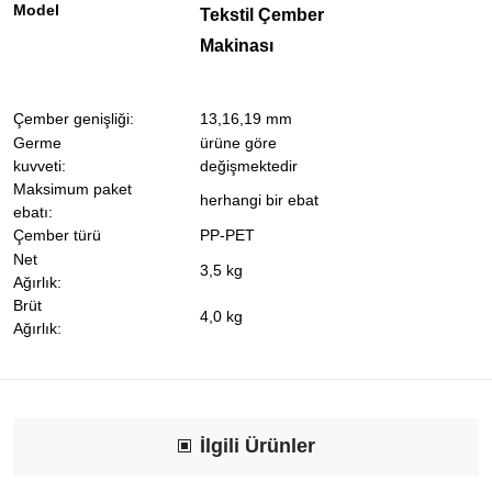
Model
Tekstil Çember
Makinası
Çember genişliği:
13,16,19 mm
Germe
ürüne göre
kuvveti:
değişmektedir
Maksimum paket
herhangi bir ebat
ebatı:
Çember türü
PP-PET
Net
3,5 kg
Ağırlık:
Brüt
4,0 kg
Ağırlık:
İlgili Ürünler