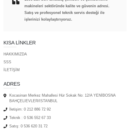
makineleri sektöründe kalite ve güvenin adresi.
Satış ve profesyonel teknik servis desteği ile
işlerinizi kolaylaştırıyoruz.
KISA LINKLER
HAKKIMIZDA
SSS
İLETİŞİM
ADRES
Kocasinan Merkez Mahallesi Hür Sokak No: 12/A YENİBOSNA
BAHÇELIEVLER/ISTANBUL
İletişim:
0 212 886 72 92
Teknik :
0 536 552 67 33
Satış:
0 536 620 31 72