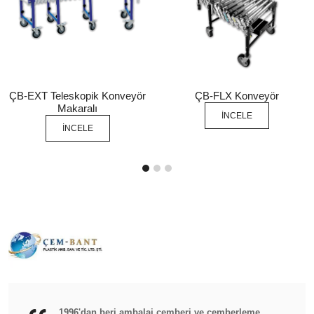
ÇB-EXT Teleskopik Konveyör
ÇB-FLX Konveyör
Makaralı
İNCELE
İNCELE
1996'dan beri ambalaj çemberi ve çemberleme