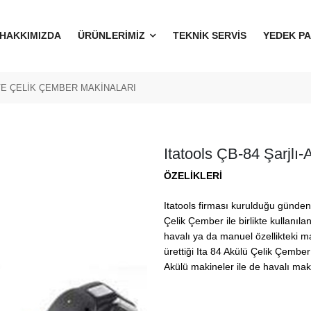
HAKKIMIZDA
ÜRÜNLERİMİZ
TEKNİK SERVİS
YEDEK P
VE ÇELİK ÇEMBER MAKİNALARI
Itatools ÇB-84 Şarjlı
ÖZELİKLERİ
Itatools firması kurulduğu günden
Çelik Çember ile birlikte kullanı
havalı ya da manuel özellikteki ma
ürettiği Ita 84 Akülü Çelik Çembe
Akülü makineler ile de havalı ma