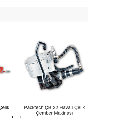
Çelik
Packtech ÇB-32 Havalı Çelik
İtatools
Çember Makinası
Çe