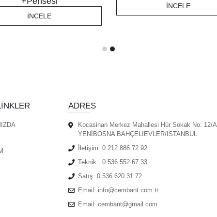
+Pensesi
İNCELE
İNCELE
LINKLER
ADRES
IZDA
Kocasinan Merkez Mahallesi Hür Sokak No: 12/A
YENİBOSNA BAHÇELIEVLER/ISTANBUL
İletişim:
0 212 886 72 92
M
Teknik :
0 536 552 67 33
Satış:
0 536 620 31 72
Email:
info@cembant.com.tr
Email:
cembant@gmail.com