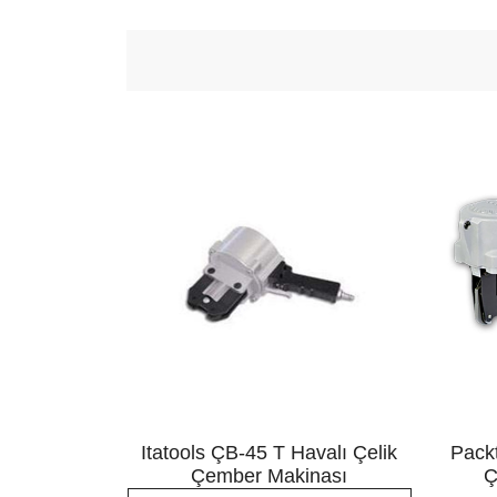
alı Çelik
Itatools ÇB-45 T Havalı Çelik
Pack
ası
Çember Makinası
Ç