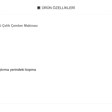
ÜRÜN ÖZELLIKLERI
lü Çelik Çember Makinası
ıştırma yerindeki kopma