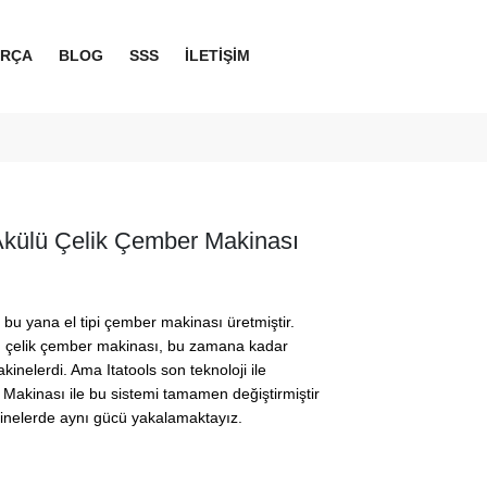
ARÇA
BLOG
SSS
İLETİŞİM
-Akülü Çelik Çember Makinası
 bu yana el tipi çember makinası üretmiştir.
lan çelik çember makinası, bu zamana kadar
kinelerdi. Ama Itatools son teknoloji ile
r Makinası ile bu sistemi tamamen değiştirmiştir
kinelerde aynı gücü yakalamaktayız.