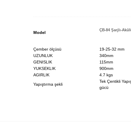
ÇB-84 Şarjlı-Akü
Model
Çember ölçüsü
19-25-32 mm
UZUNLUK
340mm
GENISLIK
115mm
YUKSEKLIK
900mm
AGIRLIK
4.7 kgs
Tek Çentikli Yap
Yapıştırma şekli
gücü