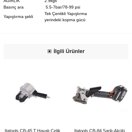
AGIRLIK
2.9kgs
Basınç ara
5.5-7bar/78-99 psi
Tek Çentikli Yapıştırma
Yapıştırma şekli
yerindeki kopma gücü
İlgili Ürünler
Itatools ÇB-45 T Havalı Çelik
Itatools ÇB-84 Şarjlı-Akülü