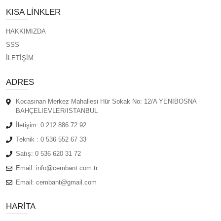
KISA LINKLER
HAKKIMIZDA
SSS
İLETİŞİM
ADRES
Kocasinan Merkez Mahallesi Hür Sokak No: 12/A YENİBOSNA
BAHÇELIEVLER/ISTANBUL
İletişim:
0 212 886 72 92
Teknik :
0 536 552 67 33
Satış:
0 536 620 31 72
Email:
info@cembant.com.tr
Email:
cembant@gmail.com
HARITA