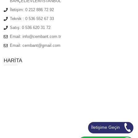
BAHÇELIEVLER/ISTANBUL
İletişim:
0 212 886 72 92
Teknik :
0 536 552 67 33
Satış:
0 536 620 31 72
Email:
info@cembant.com.tr
Email:
cembant@gmail.com
HARITA
İletişime Geçin