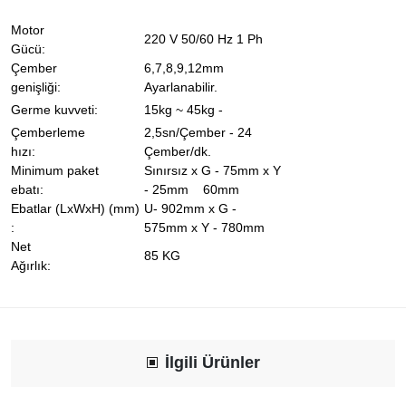
Motor
220 V 50/60 Hz 1 Ph
Gücü:
Çember
6,7,8,9,12mm
genişliği:
Ayarlanabilir.
Germe kuvveti:
15kg ~ 45kg -
Çemberleme
2,5sn/Çember - 24
hızı:
Çember/dk.
Minimum paket
Sınırsız x G - 75mm x Y
ebatı:
- 25mm 60mm
Ebatlar (LxWxH) (mm)
U- 902mm x G -
:
575mm x Y - 780mm
Net
85 KG
Ağırlık:
İlgili Ürünler