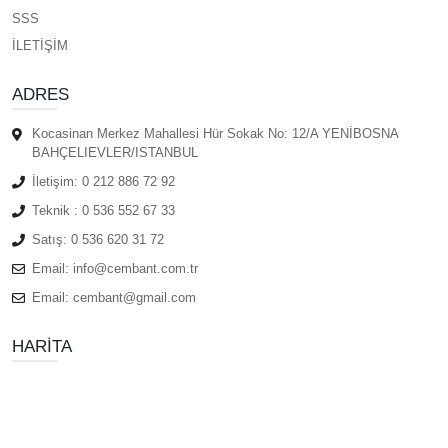
SSS
İLETİŞİM
ADRES
Kocasinan Merkez Mahallesi Hür Sokak No: 12/A YENİBOSNA
BAHÇELIEVLER/ISTANBUL
İletişim:
0 212 886 72 92
Teknik :
0 536 552 67 33
Satış:
0 536 620 31 72
Email:
info@cembant.com.tr
Email:
cembant@gmail.com
HARITA