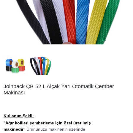
Joinpack ÇB-52 L Alçak Yarı Otomatik Çember
Makinası
Kullanım Şekli:
''
Ağır kolileri çemberleme için özel üretilmiş
makinedir''
Ürününüzü makinenin üzerinde