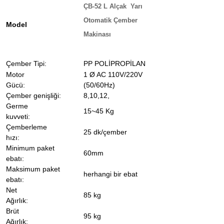
ÇB-52 L Alçak Yarı
Otomatik Çember
Model
Makinası
Çember Tipi:
PP POLİPROPİLAN
Motor
1 Ø AC 110V/220V
Gücü:
(50/60Hz)
Çember genişliği:
8,10,12,
Germe
15~45 Kg
kuvveti:
Çemberleme
25 dk/çember
hızı:
Minimum paket
60mm
ebatı:
Maksimum paket
herhangi bir ebat
ebatı:
Net
85 kg
Ağırlık:
Brüt
95 kg
Ağırlık: