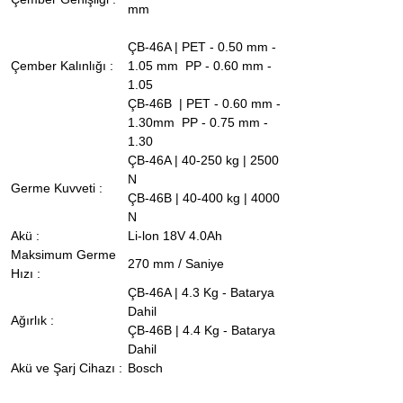
mm
ÇB-46A | PET - 0.50 mm -
Çember Kalınlığı :
1.05 mm PP - 0.60 mm -
1.05
ÇB-46B | PET - 0.60 mm -
1.30mm PP - 0.75 mm -
1.30
ÇB-46A | 40-250 kg | 2500
N
Germe Kuvveti :
ÇB-46B | 40-400 kg | 4000
N
Akü :
Li-lon 18V 4.0Ah
Maksimum Germe
270 mm / Saniye
Hızı :
ÇB-46A | 4.3 Kg - Batarya
Dahil
Ağırlık :
ÇB-46B | 4.4 Kg - Batarya
Dahil
Akü ve Şarj Cihazı :
Bosch