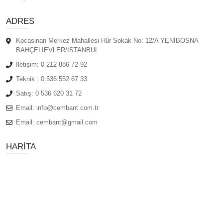
ADRES
Kocasinan Merkez Mahallesi Hür Sokak No: 12/A YENİBOSNA
BAHÇELIEVLER/ISTANBUL
İletişim:
0 212 886 72 92
Teknik :
0 536 552 67 33
Satış:
0 536 620 31 72
Email:
info@cembant.com.tr
Email:
cembant@gmail.com
HARITA